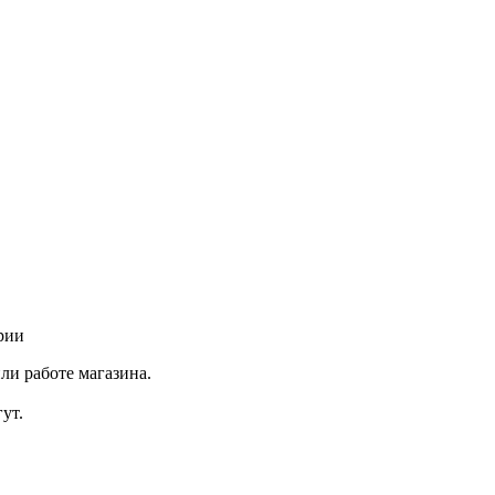
рии
ли работе магазина.
ут.